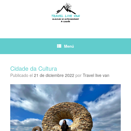
Saltar
al
contenido
Menú
Cidade da Cultura
Publicado el
21 de diciembre 2022
por
Travel live van