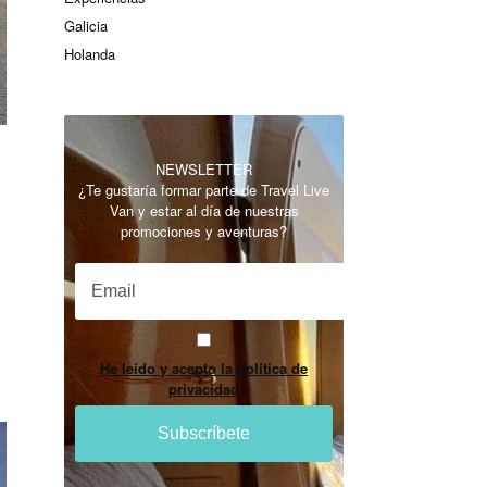
Galicia
Holanda
NEWSLETTER
¿Te gustaría formar parte de Travel Live
Van y estar al día de nuestras
promociones y aventuras?
He leído y acepto la política de
privacidad