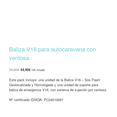
Baliza V16 para autocaravana con
ventosa
El
El
59,80
€
44,90
€
IVA incluido
precio
precio
original
actual
Este pack incluye: una unidad de la Baliza V16 – Sos Flash
era:
es:
Geolocalizada y Homologada y una unidad de soporte para
59,80€.
44,90€.
baliza de emergencia V16, con sistema de sujeción por ventosa.
Nº certificado IDIADA: PC24010297