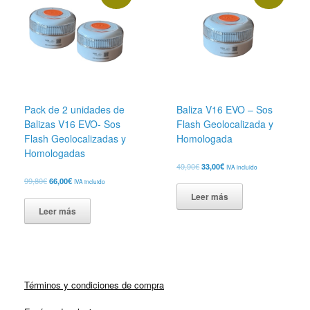
Pack de 2 unidades de
Baliza V16 EVO – Sos
Balizas V16 EVO- Sos
Flash Geolocalizada y
Flash Geolocalizadas y
Homologada
Homologadas
El
El
49,90
€
33,00
€
IVA incluido
precio
precio
El
El
99,80
€
66,00
€
IVA incluido
original
actual
precio
precio
Leer más
era:
es:
original
actual
49,90€.
33,00€.
Leer más
era:
es:
99,80€.
66,00€.
Términos y condiciones de compra