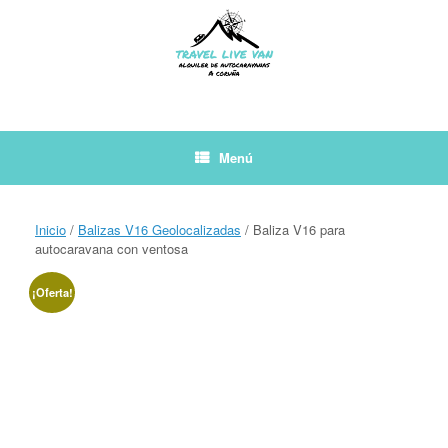
Saltar
al
contenido
Menú
Inicio
/
Balizas V16 Geolocalizadas
/ Baliza V16 para
autocaravana con ventosa
¡Oferta!